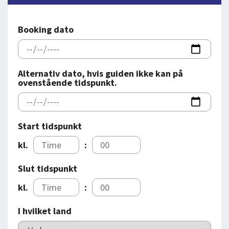
DEJLIGE DESTINATIONER
LOG IND
me
BOOKING
Booking dato
FOREDRAG
OM OS
Alternativ dato, hvis guiden ikke kan på
ovenstående tidspunkt.
Start tidspunkt
kl.
:
Slut tidspunkt
kl.
:
I hvilket land