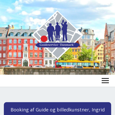
FIND EN GUIDE
FIND EN TUR
ex
Booking af Guide og billedkunstner, Ingrid
chi