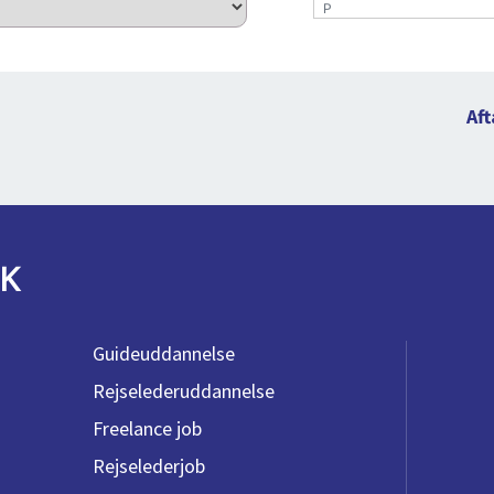
P
Aft
K
Guideuddannelse
Rejselederuddannelse
Freelance job
Rejselederjob