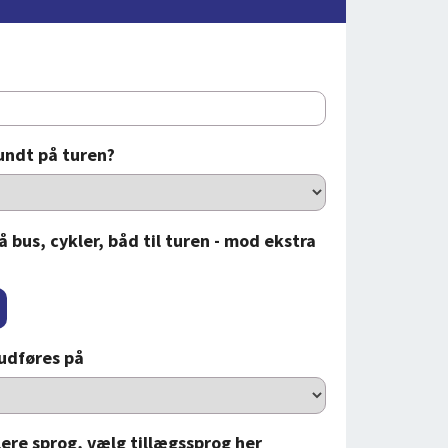
undt på turen?
å bus, cykler, båd til turen - mod ekstra
udføres på
lere sprog, vælg tillægssprog her