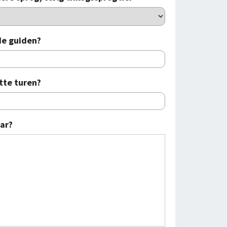
de guiden?
tte turen?
ar?