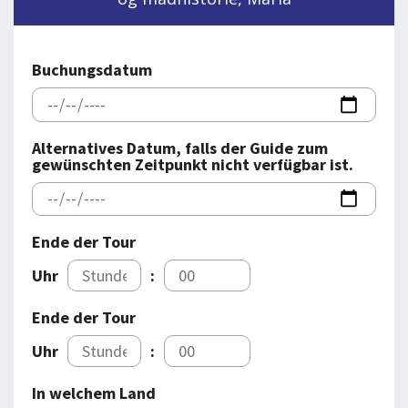
BLOG
LOG IND
BUCHUNG
Buchungsdatum
VORTRAG
ÜBER UNS
Alternatives Datum, falls der Guide zum
gewünschten Zeitpunkt nicht verfügbar ist.
Ende der Tour
Uhr
:
Ende der Tour
Uhr
:
In welchem Land