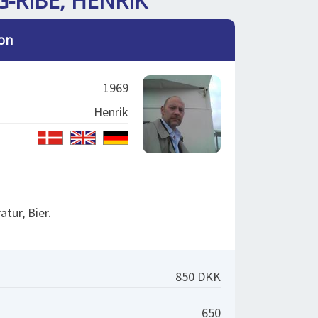
-RIBE, HENRIK
on
1969
Henrik
atur, Bier.
850 DKK
650