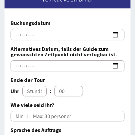
BLOG
LOG IND
BUCHUNG
Buchungsdatum
VORTRAG
ÜBER UNS
Alternatives Datum, falls der Guide zum
gewünschten Zeitpunkt nicht verfügbar ist.
Ende der Tour
Uhr
:
Wie viele seid ihr?
Sprache des Auftrags