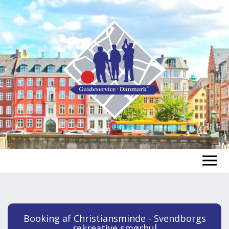
GUIDE FINDEN
TOUR FINDEN
Un
Booking af Christiansminde - Svendborgs
öf
rekreative smørhul