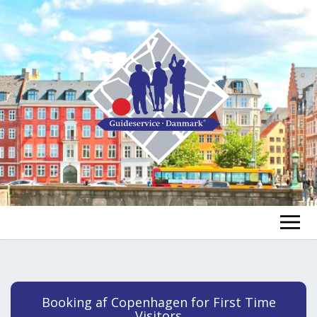
GUIDE FINDEN
TOUR FINDEN
Un
Booking af Copenhagen for First Time
öf
Visitors