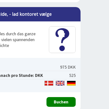
ide, - lad kontoret vælge
des durch das ganze
e vielen spannenden
ichte
975 DKK
anach pro Stunde: DKK
525
Buchen