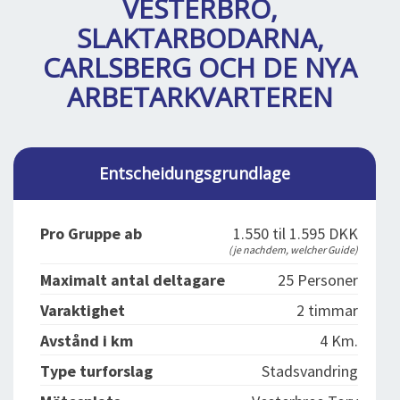
VESTERBRO,
BLOG
LOG IND
SLAKTARBODARNA,
BUCHUNG
CARLSBERG OCH DE NYA
VORTRAG
ARBETARKVARTEREN
ÜBER UNS
Entscheidungsgrundlage
Pro Gruppe ab
1.550 til 1.595 DKK
(je nachdem, welcher Guide)
Maximalt antal deltagare
25 Personer
Varaktighet
2 timmar
Avstånd i km
4 Km.
Type turforslag
Stadsvandring