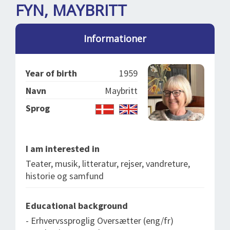
SPLENDID SPOTS
LOG IND
FYN, MAYBRITT
me
BOOKING
Informationer
LECTURES
ABOUT US
Year of birth
1959
Navn
Maybritt
Sprog
I am interested in
Teater, musik, litteratur, rejser, vandreture,
historie og samfund
Educational background
- Erhvervssproglig Oversætter (eng/fr)