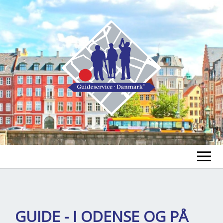
FIND A GUIDE
FIND A TOUR
ex
GUIDE - I ODENSE OG PÅ
chi