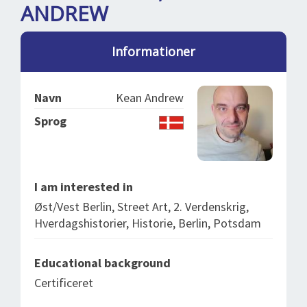
SPLENDID SPOTS
LOG IND
ANDREW
me
BOOKING
Informationer
LECTURES
ABOUT US
Navn
Kean Andrew
Sprog
I am interested in
Øst/Vest Berlin, Street Art, 2. Verdenskrig,
Hverdagshistorier, Historie, Berlin, Potsdam
Educational background
Certificeret