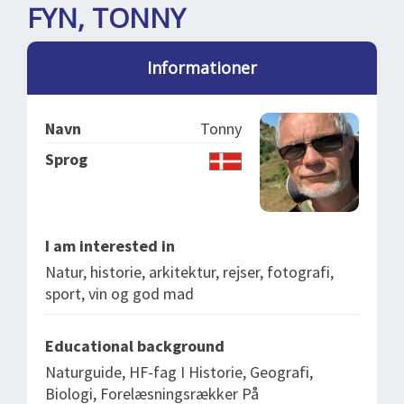
SPLENDID SPOTS
LOG IND
FYN, TONNY
me
BOOKING
Informationer
LECTURES
ABOUT US
Navn
Tonny
Sprog
I am interested in
Natur, historie, arkitektur, rejser, fotografi,
sport, vin og god mad
Educational background
Naturguide, HF-fag I Historie, Geografi,
Biologi, Forelæsningsrækker På