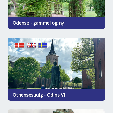
Odense - gammel og ny
Othensesuuig - Odins Vi