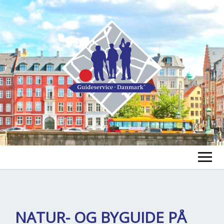
FIND A GUIDE
FIND A TOUR
ex
NATUR- OG BYGUIDE PÅ
chi