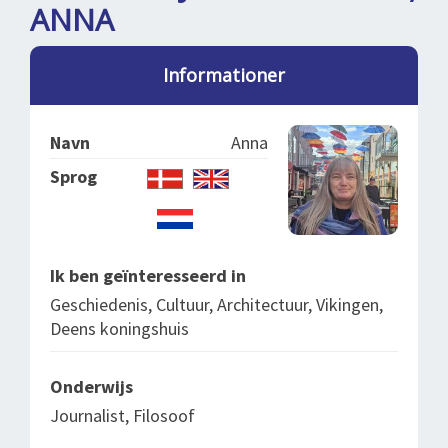
SPLENDID SPOTS
LOG IND
ANNA
me
BOOKING
Informationer
LECTURES
ABOUT US
Navn
Anna
Sprog
Ik ben geïnteresseerd in
Geschiedenis, Cultuur, Architectuur, Vikingen,
Deens koningshuis
Onderwijs
Journalist, Filosoof