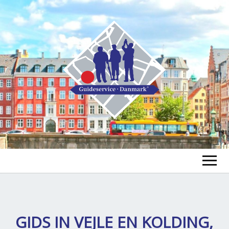
FIND A GUIDE
FIND A TOUR
ex
GIDS IN VEJLE EN KOLDING,
chi