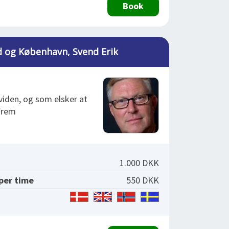
Book
d og København, Svend Erik
viden, og som elsker at
frem
1.000 DKK
 per time
550 DKK