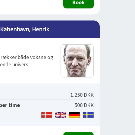
Book
 København, Henrik
 trækker både voksne og
dende univers
1.250 DKK
 per time
500 DKK