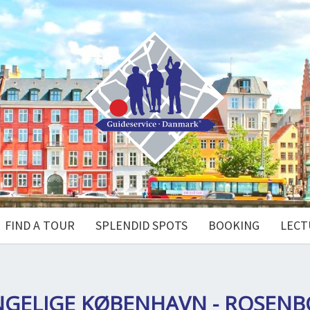
FIND A TOUR
SPLENDID SPOTS
BOOKING
LECT
GELIGE KØBENHAVN - ROSENB