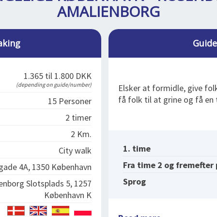
AMALIENBORG
aking
Guide
1.365 til 1.800 DKK
(depending on guide/number)
Elsker at formidle, give fol
få folk til at grine og få en
15 Personer
2 timer
2 Km.
1. time
City walk
Fra time 2 og fremefter
dgade 4A, 1350 København
Sprog
enborg Slotsplads 5, 1257
København K