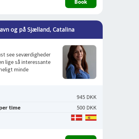
Book
avn og på Sjælland, Catalina
ust see seværdigheder
 lige så interessante
meligt minde
945 DKK
 per time
500 DKK