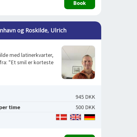
Book
nhavn og Roskilde, Ulrich
lde med latinerkvarter,
a: "Et smil er korteste
945 DKK
 per time
500 DKK