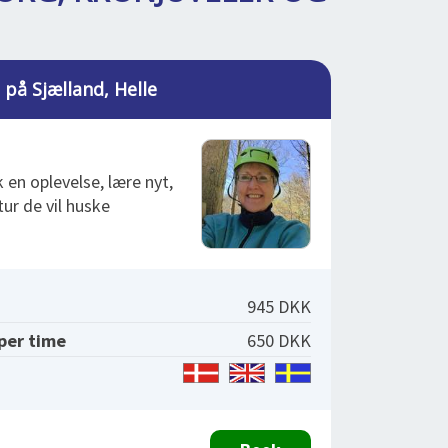
 på Sjælland, Helle
k en oplevelse, lære nyt,
 tur de vil huske
945 DKK
 per time
650 DKK