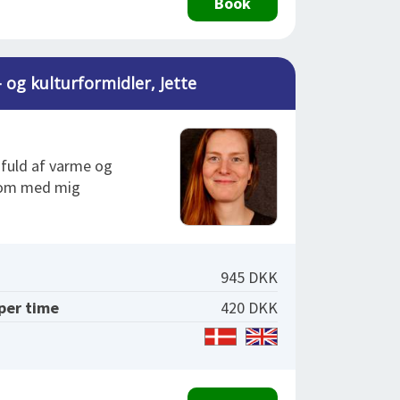
Book
 og kulturformidler, Jette
 fuld af varme og
 kom med mig
945 DKK
 per time
420 DKK