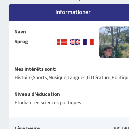
DEJLIGE DESTINATIONER
LOG IND
me
Informationer
BOOKING
FOREDRAG
Navn
OM OS
Sprog
Mes intérêts sont:
Histoire,Sports,Musique,Langues,Littérature,Politiqu
Niveau d'éducation
Étudiant en sciences politiques
1ère heure
1.200 DK