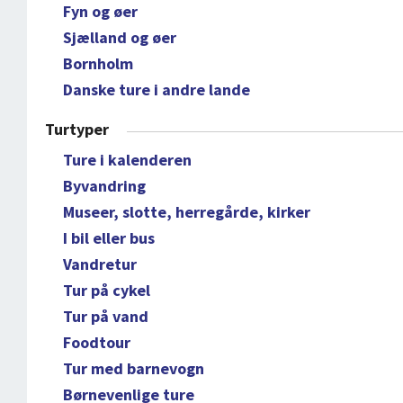
Fyn og øer
Sjælland og øer
Bornholm
Danske ture i andre lande
Turtyper
Ture i kalenderen
Byvandring
Museer, slotte, herregårde, kirker
I bil eller bus
Vandretur
Tur på cykel
Tur på vand
Foodtour
Tur med barnevogn
Børnevenlige ture