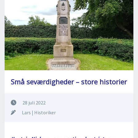
DEJLIGE DESTINATIONER
LOG IND
me
BOOKING
FOREDRAG
OM OS
Små seværdigheder – store historier
28 juli 2022
Lars | Historiker