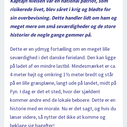
Kaptajn Nielsen var en national patriot, som
risikerede livet, blev såret i krig og blødte for
sin overbevisning. Dette handler lidt om ham og
meget mere om små seværdigheder og de store
historier de nogle gange gemmer på.
Dette er en ydmyg fortælling om en meget lille
seværdighed i det danske ferieland. Den kan ligge
på ladet af en mindre lastbil. Mindesmærket er ca.
4 meter højt og omkring 1½ meter bredt og står
på en lille græsplæne, langt ude på landet, midt på
Fyn. I dag er det et sted, hvor der sjældent
kommer andre end de lokale beboere. Dette er en
historie med en morale. Nu er det sagt, og hvis du
læser videre, så nytter det ikke at komme og
beklage sig bagefter!