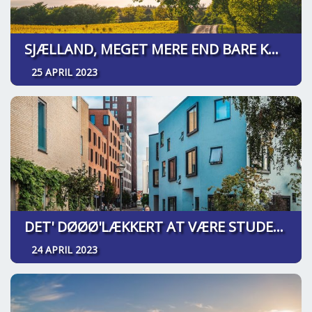
SJÆLLAND, MEGET MERE END BARE KØBENHAVN
25 APRIL 2023
DET' DØØØ'LÆKKERT AT VÆRE STUDERENDE I ODENSE
24 APRIL 2023