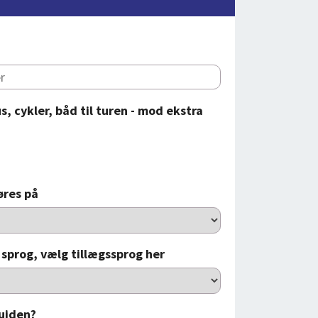
s, cykler, båd til turen - mod ekstra
øres på
 sprog, vælg tillægssprog her
guiden?