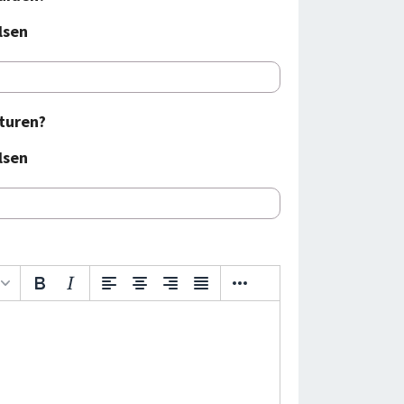
lsen
 turen?
lsen