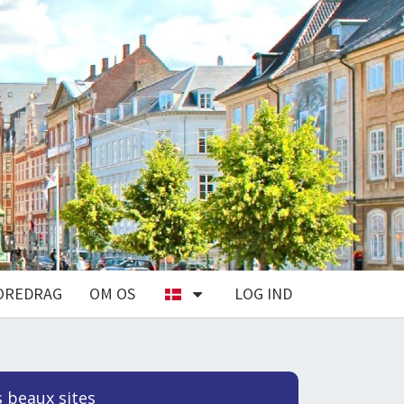
OREDRAG
OM OS
LOG IND
s beaux sites