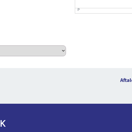
P
Aftal
K