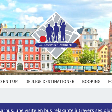
D EN TUR
DEJLIGE DESTINATIONER
BOOKING
F
arhus, une visite en bus relaxante à travers ses plu