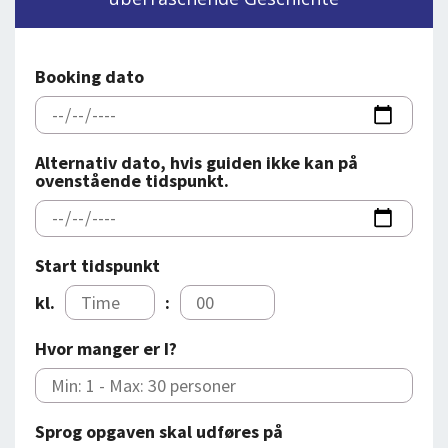
DEJLIGE DESTINATIONER
LOG IND
me
BOOKING
Booking dato
FOREDRAG
OM OS
Alternativ dato, hvis guiden ikke kan på
ovenstående tidspunkt.
Start tidspunkt
kl.
:
Hvor manger er I?
Sprog opgaven skal udføres på