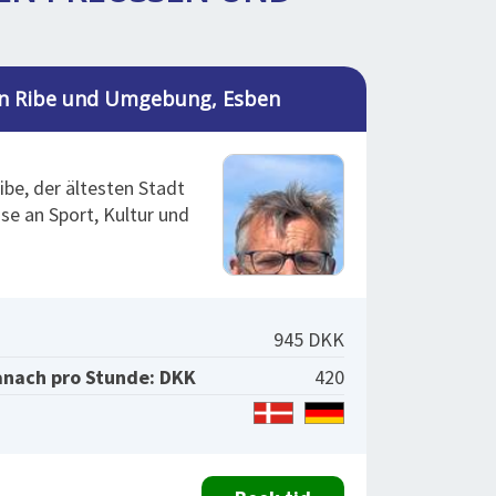
in Ribe und Umgebung, Esben
ibe, der ältesten Stadt
se an Sport, Kultur und
945 DKK
anach pro Stunde: DKK
420