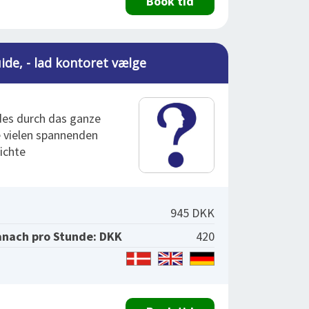
Book tid
ide, - lad kontoret vælge
des durch das ganze
e vielen spannenden
ichte
945 DKK
anach pro Stunde: DKK
420