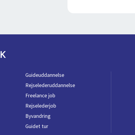
K
Guideuddannelse
Rejselederuddannelse
Freelance job
Rejselederjob
Byvandring
Guidet tur