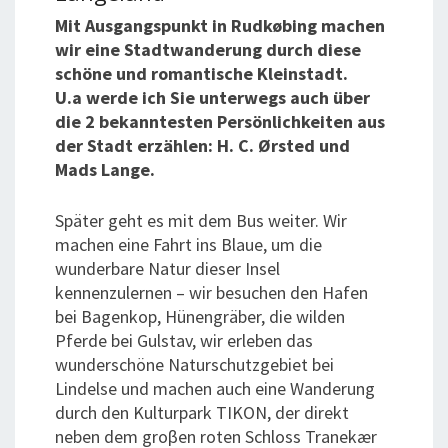
M
it Ausgangspunkt in Rudkøbing machen
wir eine Stadtwanderung durch diese
schöne und romantische Kleinstadt.
U.a
werde ich Sie unterwegs auch über
die 2 bekanntesten Persönlichkeiten aus
der Stadt erzählen: H. C. Ørsted und
Mads Lange.
Später geht es mit dem Bus weiter. Wir
machen eine Fahrt ins Blaue, um die
wunderbare Natur dieser Insel
kennenzulernen – wir besuchen den Hafen
bei Bagenkop,
Hünengräber,
die wilden
Pferde bei Gulstav,
wir
erleben das
wunderschöne
Naturschutzgebiet bei
Lindelse und machen auch eine Wan
derung
durch den Kulturpark TIKON, der direkt
neben dem groβen roten Schloss Tranekær