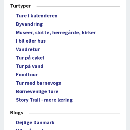
Turtyper
Ture i kalenderen
Byvandring
Museer, slotte, herregårde, kirker
I bil eller bus
Vandretur
Tur på cykel
Tur på vand
Foodtour
Tur med barnevogn
Børnevenlige ture
Story Trail - mere læring
Blogs
Dejlige Danmark