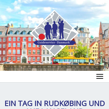
FIND EN GUIDE
FIND EN TUR
EIN TAG IN RUDKØBING UND
ex
chi