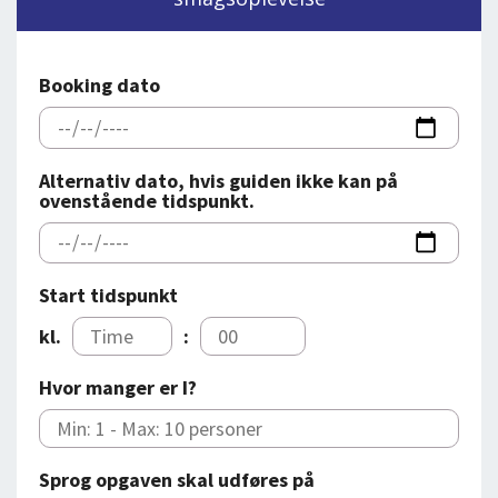
DEJLIGE DESTINATIONER
LOG IND
me
BOOKING
Booking dato
FOREDRAG
OM OS
Alternativ dato, hvis guiden ikke kan på
ovenstående tidspunkt.
Start tidspunkt
kl.
:
Hvor manger er I?
Sprog opgaven skal udføres på