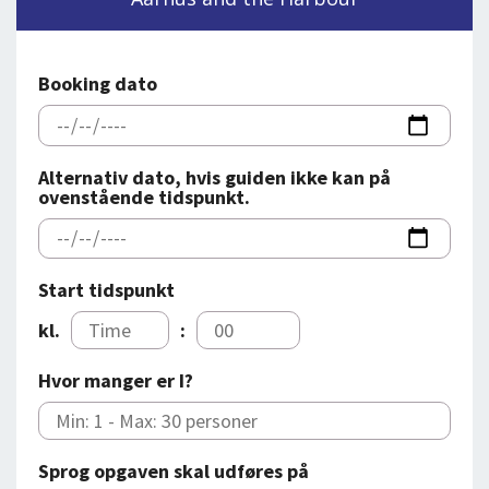
DEJLIGE DESTINATIONER
LOG IND
me
BOOKING
Booking dato
FOREDRAG
OM OS
Alternativ dato, hvis guiden ikke kan på
ovenstående tidspunkt.
Start tidspunkt
kl.
:
Hvor manger er I?
Sprog opgaven skal udføres på