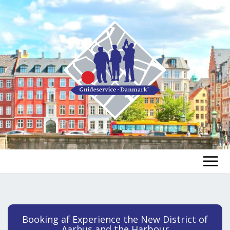
FIND EN GUIDE
FIND EN TUR
ex
Booking af Experience the New District of
chi
Aarhus and the Harbour