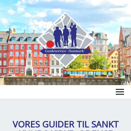
FIND EN GUIDE
FIND EN TUR
VORES GUIDER TIL
SANKT
ex
chi