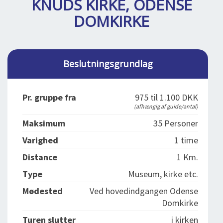
KNUDS KIRKE, ODENSE
DEJLIGE DESTINATIONER
LOG IND
me
DOMKIRKE
BOOKING
FOREDRAG
Beslutningsgrundlag
OM OS
Pr. gruppe fra
975 til 1.100 DKK
(afhængig af guide/antal)
Maksimum
35 Personer
Varighed
1 time
Distance
1 Km.
Type
Museum, kirke etc.
Mødested
Ved hovedindgangen Odense
Domkirke
Turen slutter
i kirken