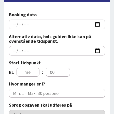
DEJLIGE DESTINATIONER
LOG IND
me
BOOKING
Booking dato
FOREDRAG
OM OS
Alternativ dato, hvis guiden ikke kan på
ovenstående tidspunkt.
Start tidspunkt
kl.
:
Hvor manger er I?
Sprog opgaven skal udføres på