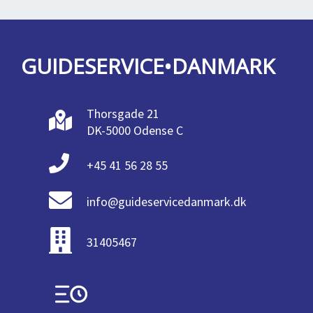
GUIDESERVICE•DANMARK
Thorsgade 21
DK-5000 Odense C
+45 41 56 28 55
info@guideservicedanmark.dk
31405467