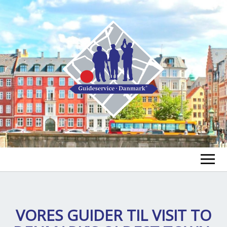
FIND EN GUIDE
FIND EN TUR
VORES GUIDER TIL
VISIT TO
ex
chi