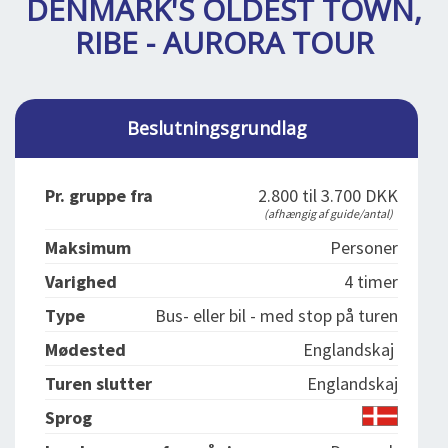
DENMARK'S OLDEST TOWN,
DEJLIGE DESTINATIONER
LOG IND
me
RIBE - AURORA TOUR
BOOKING
FOREDRAG
Beslutningsgrundlag
OM OS
Pr. gruppe fra
2.800 til 3.700 DKK
(afhængig af guide/antal)
Maksimum
Personer
Varighed
4 timer
Type
Bus- eller bil - med stop på turen
Mødested
Englandskaj
Turen slutter
Englandskaj
Sprog