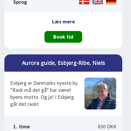
Sprog
Læs mere
Book tid
Aurora guide, Esbjerg-Ribe, Niels
Esbjerg er Danmarks nyeste by.
"Rask må det gå" har været
byens motto. Og ja! I Esbjerg
går det raskt
1. time
850 DKK