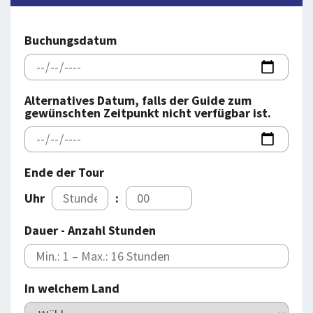
BLOG
LOG IND
BUCHUNG
Buchungsdatum
VORTRAG
ÜBER UNS
Alternatives Datum, falls der Guide zum
gewünschten Zeitpunkt nicht verfügbar ist.
Ende der Tour
Uhr
:
Dauer - Anzahl Stunden
In welchem Land