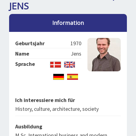
BLOG
LOG IND
JENS
BUCHUNG
Information
VORTRAG
ÜBER UNS
Geburtsjahr
1970
Name
Jens
Sprache
Ich interessiere mich für
History, culture, architecture, society
Ausbildung
M.Sc. International business and modern