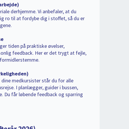
arbejde)
iale derhjemme. Vi anbefaler, at du
 ro til at fordybe dig i stoffet, så du er
agene.
se
er tiden på praktiske øvelser,
lig feedback. Her er det trygt at fejle,
ge formidlerstemme.
irkeligheden)
ine medkursister står du for alle
rejse. I planlægger, guider i bussen,
e. Du får løbende feedback og sparring
fterår 2026)