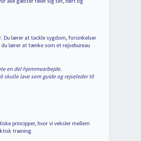
or alle gæster føler sig set, hørt og
. Du lærer at tackle sygdom, forsinkelser
 du lærer at tænke som et rejsebureau
nte en del hjemmearbejde.
 skulle lave som guide og rejseleder til
ske principper, hvor vi veksler mellem
ktisk træning.