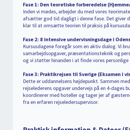
Fase 1: Den teoretiske forberedelse (Hjemme
Inden vi mødes, arbejder du med vores teorimater
afsætter god tid dagligt i denne fase. Det giver dig
klar til at omsætte teorien til praksis på kursusd
Fase 2: 8 intensive undervisningsdage i Oden
Kursusdagene foregår som en aktiv dialog. Vi brug
samarbejdsopgaver, præsentationsteknik og person
og vi støtter hinanden i at finde vores personli
Fase 3: Praktikrejsen til Sverige (Eksamen i v
Dette er uddannelsens højdepunkt. Sammen med d
rejselederens opgaver undervejs på en 4-dages bus
koordinerer med hoteller og tager jer af gæstern
fra en erfaren rejseledersupervisor.
.
Praktisk information & Datoer (E