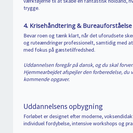
værktøjerne til at skabe en fantastisk holdånd, hv
trygge.
4. Krisehåndtering & Bureauforståelse
Bevar roen og tænk klart, når det uforudsete sker
og ruteændringer professionelt, samtidig med at
med fokus på gæstetilfredshed.
Uddannelsen foregår på dansk, og du skal forve
Hjemmearbejdet afspejler den forberedelse, du vil
kommende opgaver.
Uddannelsens opbygning
Forløbet er designet efter moderne, voksendidakti
individuel fordybelse, intensive workshops og pra