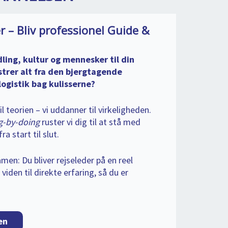
r – Bliv professionel Guide &
ling, kultur og mennesker til din
strer alt fra den bjergtagende
logistik bag kulisserne?
 teorien – vi uddanner til virkeligheden.
g-by-doing
ruster vi dig til at stå med
a start til slut.
men: Du bliver rejseleder på en reel
iden til direkte erfaring, så du er
en