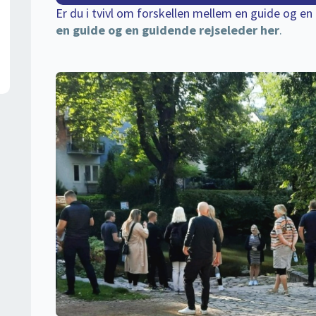
Er du i tvivl om forskellen mellem en guide og e
en guide og en guidende rejseleder her
.