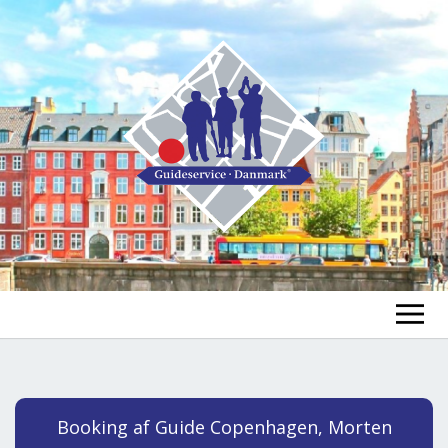
GUIDE FINDEN
TOUR FINDEN
Un
Booking af Guide Copenhagen, Morten
öf