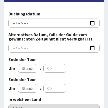
BLOG
LOG IND
BUCHUNG
Buchungsdatum
VORTRAG
ÜBER UNS
Alternatives Datum, falls der Guide zum
gewünschten Zeitpunkt nicht verfügbar ist.
Ende der Tour
Uhr
:
Ende der Tour
Uhr
:
In welchem Land