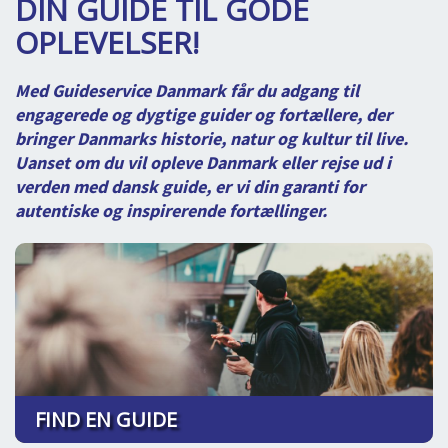
DIN GUIDE TIL GODE
DEJLIGE DESTINATIONER
LOG IND
me
OPLEVELSER!
BOOKING
Med Guideservice Danmark får du adgang til
FOREDRAG
engagerede og dygtige guider og fortællere, der
OM OS
bringer Danmarks historie, natur og kultur til live.
Uanset om du vil opleve Danmark eller rejse ud i
verden med dansk guide, er vi din garanti for
autentiske og inspirerende fortællinger.
FIND EN GUIDE