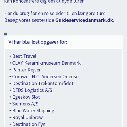
kan koncentrere dig om at nyde turen.
Har du brug for en rejseleder til en længere tur?
Besøg vores søsterside
Guideservicedanmark.dk
.
Vi har bl.a. løst opgaver for:
𑇐 Best Travel
𑇐 CLAY Keramikmuseum Danmark
𑇐 Panter Rejser
𑇐 Comwell H.C. Andersen Odense
𑇐 Destination Trekantområdet
𑇐 DFDS Logistics A/S
𑇐 Egeskov Slot
𑇐 Siemens A/S
𑇐 Blue Water Shipping
𑇐 Royal Unibrew
𑇐 Destination Fyn