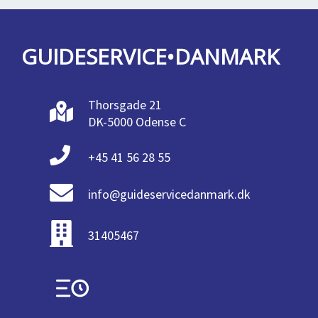
GUIDESERVICE•DANMARK
Thorsgade 21
DK-5000 Odense C
+45 41 56 28 55
info@guideservicedanmark.dk
31405467