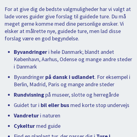
For at give dig de bedste valgmuligheder har vi valgt at
lade vores guider give forslag til guidede ture. Du må
meget gerne komme med dine personlige ønsker. Vi
elsker at målrette nye, guidede ture, men lad disse
forslag være en god begyndelse.
Byvandringer
i hele Danmark; blandt andet
København, Aarhus, Odense og mange andre steder
i Danmark
Byvandringer
på dansk i udlandet
. For eksempel i
Berlin, Madrid, Paris og mange andre steder
Rundvisning
på museer, slotte og herregårde
Guidet tur i
bil eller bus
med korte stop undervejs
Vandretur
i naturen
Cykeltur
med guide
Find en planlagt tur, der passer dig i
Ture i