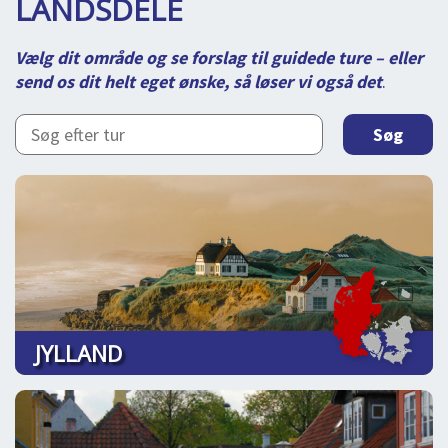
LANDSDELE
LOG IND
DEJLIGE DESTINATIONER
me
BOOKING
Vælg dit område og se forslag til guidede ture – eller
send os dit helt eget ønske, så løser vi også det
.
FOREDRAG
OM OS
JYLLAND