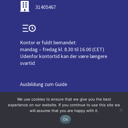
31405467
Kontor er fuldt bemandet:
mandag – fredag kl. 8.30 til 16.00 (CET)
Udenfor kontortid kan der være længere
svartid
Ausbildung zum Guide
Ausbildung zum Reiseleiter
We use cookies to ensure that we give you the best
Freelance job
experience on our website. If you continue to use this site we
will assume that you are happy with it.
Job als Reiseleiter
Ok
Stadtrundgang