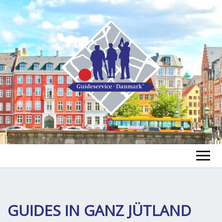
GUIDE FINDEN
TOUR FINDEN
GUIDES IN GANZ JÜTLAND
Un
öf