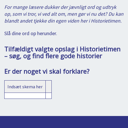
BLOG
LOG IND
For mange læsere dukker der jævnligt ord og udtryk
BUCHUNG
op, som vi tror, vi ved alt om, men gør vi nu det? Du kan
blandt andet tjekke din egen viden her i Historietimen.
VORTRAG
Slå dine ord op herunder.
ÜBER UNS
Tilfældigt valgte opslag i Historietimen
– søg, og find flere gode historier
Er der noget vi skal forklare?
Indsæt skema her