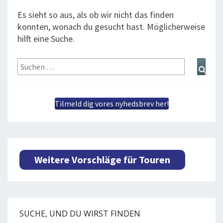
BLOG
LOG IND
Es sieht so aus, als ob wir nicht das finden
BUCHUNG
konnten, wonach du gesucht hast. Möglicherweise
hilft eine Suche.
VORTRAG
Suchen
Such
ÜBER UNS
nach:
Tilmeld dig vores nyhedsbrev her!
Weitere Vorschläge für Touren
SUCHE, UND DU WIRST FINDEN