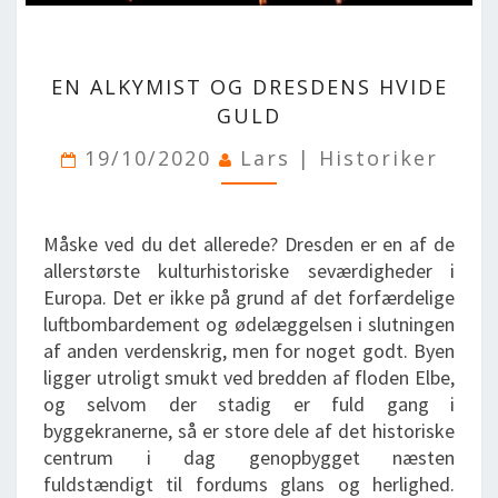
EN
EN ALKYMIST OG DRESDENS HVIDE
ALKYMIST
OG
GULD
DRESDENS
19/10/2020
Lars | Historiker
HVIDE
GULD
Måske ved du det allerede? Dresden er en af de
allerstørste kulturhistoriske seværdigheder i
Europa. Det er ikke på grund af det forfærdelige
luftbombardement og ødelæggelsen i slutningen
af anden verdenskrig, men for noget godt. Byen
ligger utroligt smukt ved bredden af floden Elbe,
og selvom der stadig er fuld gang i
byggekranerne, så er store dele af det historiske
centrum i dag genopbygget næsten
fuldstændigt til fordums glans og herlighed.