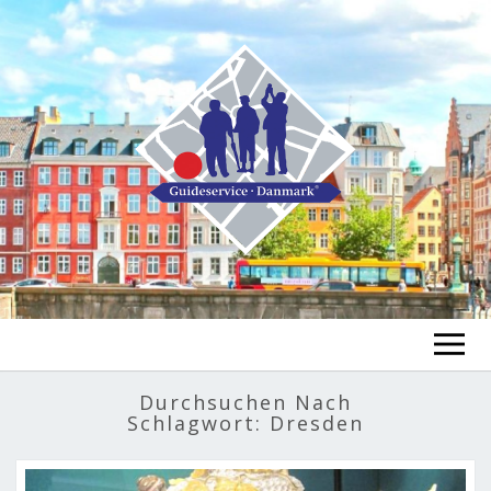
GUIDE FINDEN
Durchsuchen Nach
Schlagwort:
Dresden
TOUR FINDEN
Un
öf