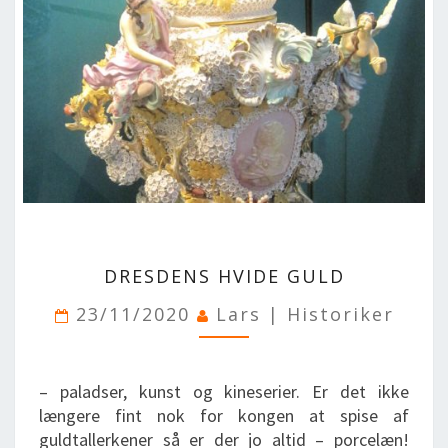
BLOG
LOG IND
BUCHUNG
VORTRAG
ÜBER UNS
DRESDENS
DRESDENS HVIDE GULD
HVIDE
GULD
23/11/2020
Lars | Historiker
– paladser, kunst og kineserier. Er det ikke
længere fint nok for kongen at spise af
guldtallerkener så er der jo altid – porcelæn!