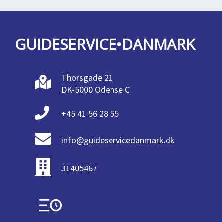
GUIDESERVICE•DANMARK
Thorsgade 21
DK-5000 Odense C
+45 41 56 28 55
info@guideservicedanmark.dk
31405467