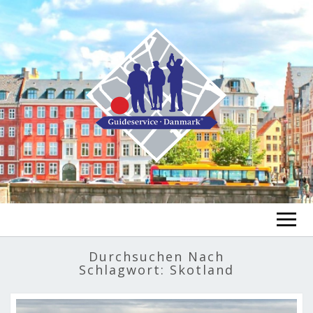
GUIDE FINDEN
Durchsuchen Nach
Schlagwort:
Skotland
TOUR FINDEN
Un
öf