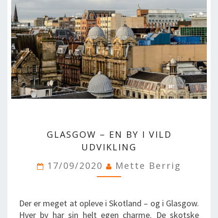
BLOG
LOG IND
BUCHUNG
VORTRAG
ÜBER UNS
GLASGOW
GLASGOW – EN BY I VILD
–
EN
UDVIKLING
BY
17/09/2020
Mette Berrig
I
VILD
UDVIKLING
Der er meget at opleve i Skotland – og i Glasgow.
Hver by har sin helt egen charme. De skotske