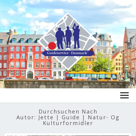
GUIDE FINDEN
Durchsuchen Nach
Autor:
Jette | Guide | Natur- Og
TOUR FINDEN
Kulturformidler
Un
öf