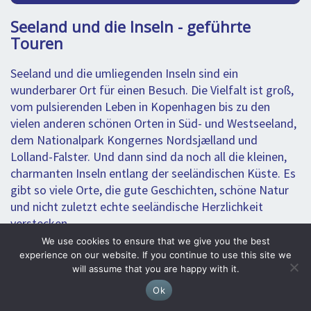
Seeland und die Inseln - geführte
Touren
Seeland und die umliegenden Inseln sind ein
wunderbarer Ort für einen Besuch. Die Vielfalt ist groß,
vom pulsierenden Leben in Kopenhagen bis zu den
vielen anderen schönen Orten in Süd- und Westseeland,
dem Nationalpark Kongernes Nordsjælland und
Lolland-Falster. Und dann sind da noch all die kleinen,
charmanten Inseln entlang der seeländischen Küste. Es
gibt so viele Orte, die gute Geschichten, schöne Natur
und nicht zuletzt echte seeländische Herzlichkeit
verstecken.
We use cookies to ensure that we give you the best
Es gibt viele Städte und Orte unter denen man wählen
experience on our website. If you continue to use this site we
kann, aber wenn du den gewünschten Ort nicht finden
will assume that you are happy with it.
kannst, kontaktiere uns und wir werden dir gerne
Ok
helfen, die richtige Lösung zu finden. Die Schönen