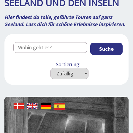
SEELAND UND DEN INSELN
BLOG
LOG IND
BUCHUNG
Hier findest du tolle, geführte Touren auf ganz
Seeland. Lass dich für schöne Erlebnisse inspirieren.
VORTRAG
ÜBER UNS
Suche
Sortierung: