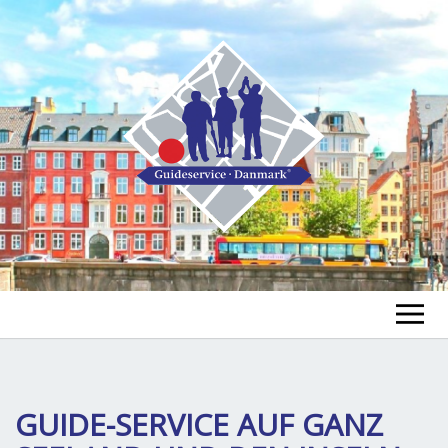
GUIDE FINDEN
TOUR FINDEN
GUIDE-SERVICE AUF GANZ
Un
öf