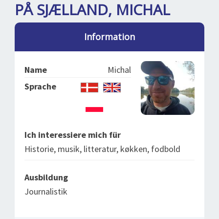
BLOG
LOG IND
PÅ SJÆLLAND, MICHAL
BUCHUNG
Information
VORTRAG
ÜBER UNS
Name
Michal
Sprache
Ich interessiere mich für
Historie, musik, litteratur, køkken, fodbold
Ausbildung
Journalistik