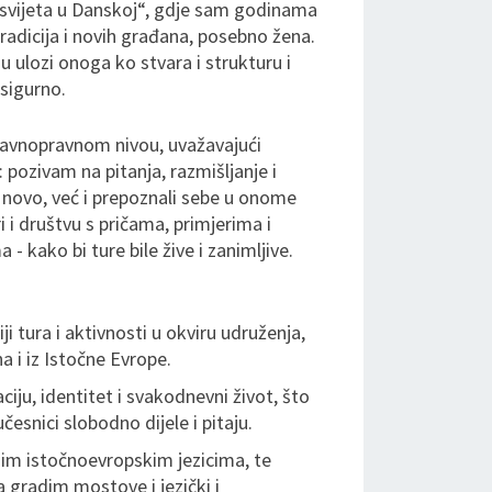
 svijeta u Danskoj“, gdje sam godinama
adicija i novih građana, posebno žena.
u ulozi onoga ko stvara i strukturu i
 sigurno.
avnopravnom nivou, uvažavajući
: pozivam na pitanja, razmišljanje i
o novo, već i prepoznali sebe u onome
ri i društvu s pričama, primjerima i
- kako bi ture bile žive i zanimljive.
ji tura i aktivnosti u okviru udruženja,
a i iz Istočne Evrope.
ju, identitet i svakodnevni život, što
snici slobodno dijele i pitaju.
gim istočnoevropskim jezicima, te
gradim mostove i jezički i