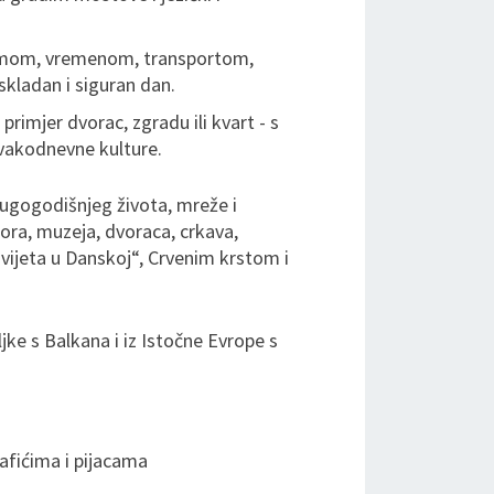
ramom, vremenom, transportom,
skladan i siguran dan.
rimjer dvorac, zgradu ili kvart - s
vakodnevne kulture.
dugogodišnjeg života, mreže i
ora, muzeja, dvoraca, crkava,
svijeta u Danskoj“, Crvenim krstom i
jke s Balkana i iz Istočne Evrope s
afićima i pijacama