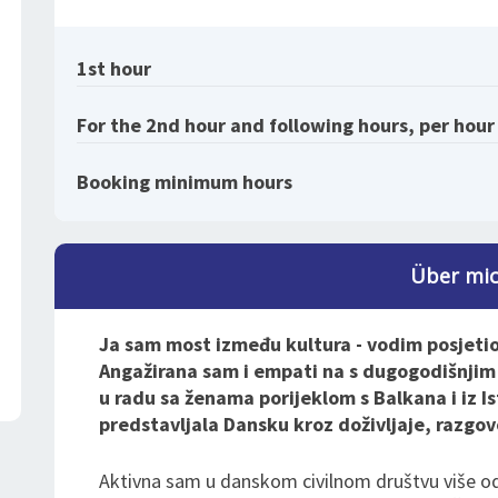
1st hour
For the 2nd hour and following hours, per hour
Booking minimum hours
Über mi
Ja sam most između kultura - vodim posjeti
Angažirana sam i empati na s dugogodišnjim
u radu sa ženama porijeklom s Balkana i iz 
predstavljala Dansku kroz doživljaje, razgov
Aktivna sam u danskom civilnom društvu više o