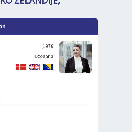
KO ZELANDIJE,
on
1976
Dzenana
.