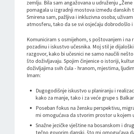
zemlju. Bila sam angažovana u udruženju „Žene
pomagala u izgradnji mostova između danskih tr
Smirena sam, pažljiva i inkluzivna osoba; uživam 
atmosferu, tako da se svi osjećaju dobrodošlo i
Komuniciram s osmijehom, s poštovanjem i na r
pozadinu i iskustvo učesnika. Moj stil je dijaloški
razgovor, kako bi učesnici ne samo naučili nešt
što doživljavaju. Spojim činjenice o istoriji, kultu
doživljajima svih čula - hranom, mjestima, ljudima 
Imam:
Dugogodišnje iskustvo u planiranju i realizaci
kako za manje, tako i za veće grupe s Balkan
Poseban fokus na žensku perspektivu, migraci
mi omogućava da stvorim prostor u kojem uče
Snažne jezičke vještine na bosanskom i dru
tečno govorim danski, što mi omogućava da 