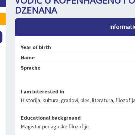
VODIČ U KOPENHAGENU I O
DZENANA
Informati
Year of birth
Name
Sprache
I am interested in
Historija, kultura, gradovi, ples, literatura, filozofija
Educational background
Magistar pedagoske filozofije.