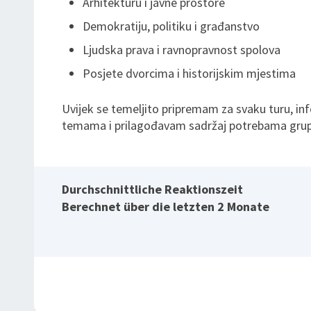
Arhitekturu i javne prostore
Demokratiju, politiku i građanstvo
Ljudska prava i ravnopravnost spolova
Posjete dvorcima i historijskim mjestima
Uvijek se temeljito pripremam za svaku turu, in
temama i prilagođavam sadržaj potrebama grup
Durchschnittliche Reaktionszeit
Berechnet über die letzten 2 Monate