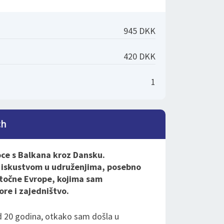
945 DKK
420 DKK
1
ch
oce s Balkana kroz Dansku.
 iskustvom u udruženjima, posebno
Istočne Evrope, kojima sam
ore i zajedništvo.
d 20 godina, otkako sam došla u