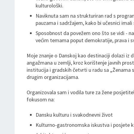
kulturološki.
Naviknuta sam na strukturiran rad s prog
pauzama i sadržajem, kako bi učesnici imali 
Sposobnost da povežem ono što se vidi - na p
većim temama poput demokratije, prava i s
Moje znanje o Danskoj kao destinaciji dolazi iz 
angažmana u zemlji, kroz korištenje javnih prost
institucija i gradskih četvrti u radu sa „Ženama 
drugim organizacijama.
Organizovala sam i vodila ture za žene posjetitel
fokusom na:
Dansku kulturu i svakodnevni život
Kulturno-gastronomska iskustva i posjete k