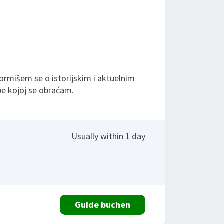
formišem se o istorijskim i aktuelnim
e kojoj se obraćam.
Usually within 1 day
Guide buchen