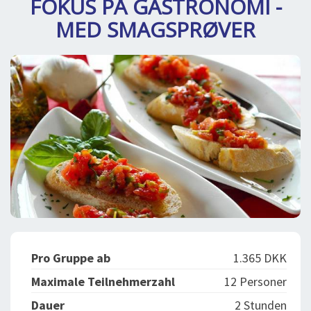
FOKUS PÅ GASTRONOMI -
BLOG
LOG IND
MED SMAGSPRØVER
BUCHUNG
VORTRAG
ÜBER UNS
Pro Gruppe ab
1.365 DKK
Maximale Teilnehmerzahl
12 Personer
Dauer
2 Stunden