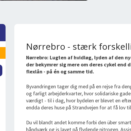
Nørrebro - stærk forskel
Nørrebro: Lugten af hvidløg, lyden af den nye
der bekymrer sig mere om deres cykel end di
flexlån - på én og samme tid.
Byvandringen tager dig med på en rejse fra den
og farligt arbejderkvarter, hvor solidariske gad
værdigt - til i dag, hvor bydelen er blevet en ef
endda deres huse på Strandvejen for at få lov til
Du vil blandt andet komme forbi den über sma
håndværk og is lavet på flydende nitrogen, Assi