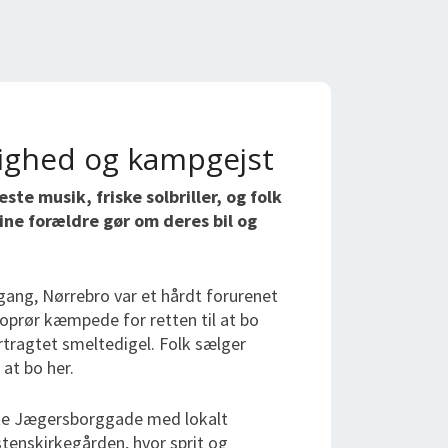
lighed og kampgejst
ste musik, friske solbriller, og folk
ne forældre gør om deres bil og
gang, Nørrebro var et hårdt forurenet
eoprør kæmpede for retten til at bo
tertragtet smeltedigel. Folk sælger
 at bo her.
rte Jægersborggade med lokalt
stenskirkegården, hvor sprit og