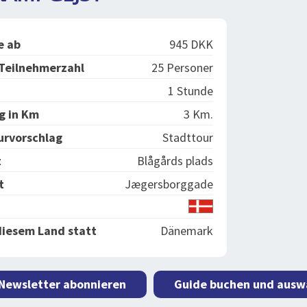
e ab
945 DKK
Teilnehmerzahl
25 Personer
1 Stunde
g in Km
3 Km.
urvorschlag
Stadttour
t
Blågårds plads
t
Jægersborggade
diesem Land statt
Dänemark
 Newsletter abonnieren
Guide buchen und ausw