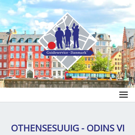
GUIDE FINDEN
TOUR FINDEN
OTHENSESUUIG - ODINS VI
Un
öf