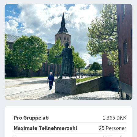
BLOG
LOG IND
BUCHUNG
VORTRAG
ÜBER UNS
Pro Gruppe ab
1.365 DKK
Maximale Teilnehmerzahl
25 Personer