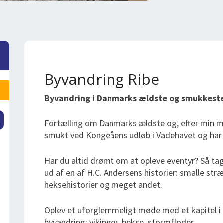
Byvandring Ribe
Byvandring i Danmarks ældste og smukkeste
Fortælling om Danmarks ældste og, efter min me
smukt ved Kongeåens udløb i Vadehavet og har si
Har du altid drømt om at opleve eventyr? Så tag
ud af en af H.C. Andersens historier: smalle str
heksehistorier og meget andet.
Oplev et uforglemmeligt møde med et kapitel i
byvandring: vikinger, hekse, stormfloder.