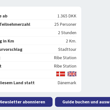
e ab
1.365 DKK
Teilnehmerzahl
25 Personer
2 Stunden
g in Km
2 Km.
urvorschlag
Stadttour
t
Ribe Station
t
Ribe Station
diesem Land statt
Dänemark
 Newsletter abonnieren
Guide buchen und ausw