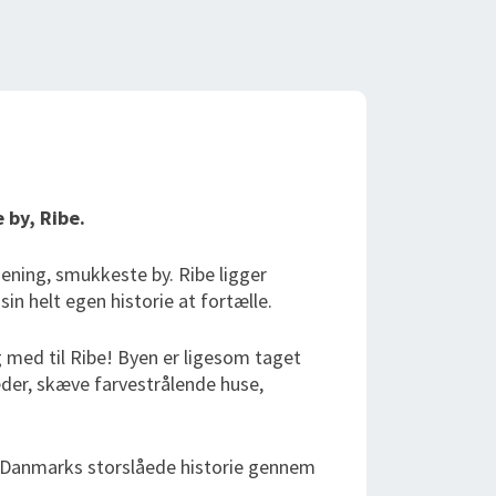
 by, Ribe.
ning, smukkeste by. Ribe ligger
n helt egen historie at fortælle.
 med til Ribe! Byen er ligesom taget
æder, skæve farvestrålende huse,
 Danmarks storslåede historie gennem