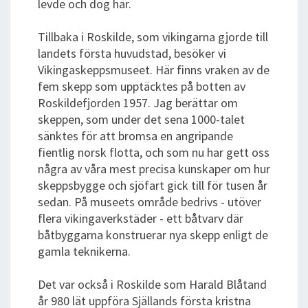
levde och dog här.
Tillbaka i Roskilde, som vikingarna gjorde till
landets första huvudstad, besöker vi
Vikingaskeppsmuseet. Här finns vraken av de
fem skepp som upptäcktes på botten av
Roskildefjorden 1957. Jag berättar om
skeppen, som under det sena 1000-talet
sänktes för att bromsa en angripande
fientlig norsk flotta, och som nu har gett oss
några av våra mest precisa kunskaper om hur
skeppsbygge och sjöfart gick till för tusen år
sedan. På museets område bedrivs - utöver
flera vikingaverkstäder - ett båtvarv där
båtbyggarna konstruerar nya skepp enligt de
gamla teknikerna.
Det var också i Roskilde som Harald Blåtand
år 980 lät uppföra Själlands första kristna