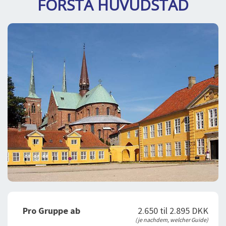
FÖRSTA HUVUDSTAD
BLOG
LOG IND
BUCHUNG
VORTRAG
ÜBER UNS
Pro Gruppe ab
2.650 til 2.895 DKK
(je nachdem, welcher Guide)