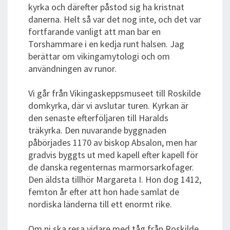
kyrka och därefter påstod sig ha kristnat
danerna. Helt så var det nog inte, och det var
fortfarande vanligt att man bar en
Torshammare i en kedja runt halsen. Jag
berättar om vikingamytologi och om
användningen av runor.
Vi går från Vikingaskeppsmuseet till Roskilde
domkyrka, där vi avslutar turen. Kyrkan är
den senaste efterföljaren till Haralds
träkyrka. Den nuvarande byggnaden
påbörjades 1170 av biskop Absalon, men har
gradvis byggts ut med kapell efter kapell för
de danska regenternas marmorsarkofager.
Den äldsta tillhör Margareta I. Hon dog 1412,
femton år efter att hon hade samlat de
nordiska länderna till ett enormt rike.
Om ni ska resa vidare med tåg från Roskilde