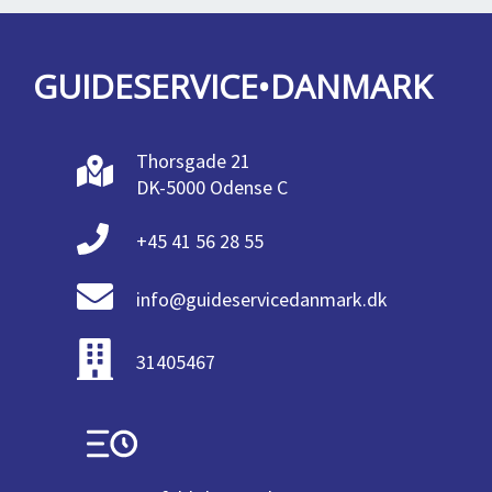
GUIDESERVICE•DANMARK
Thorsgade 21
DK-5000 Odense C
+45 41 56 28 55
info@guideservicedanmark.dk
31405467