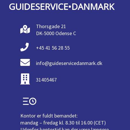
GUIDESERVICE•DANMARK
Thorsgade 21
DK-5000 Odense C
+45 41 56 28 55
info@guideservicedanmark.dk
31405467
Kontor er fuldt bemandet:
mandag – fredag kl. 8.30 til 16.00 (CET)
Udenfor kontortid kan der være længere