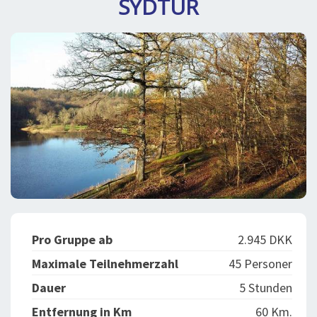
SYDTUR
BLOG
LOG IND
BUCHUNG
VORTRAG
ÜBER UNS
Pro Gruppe ab
2.945 DKK
Maximale Teilnehmerzahl
45 Personer
Dauer
5 Stunden
Entfernung in Km
60 Km.