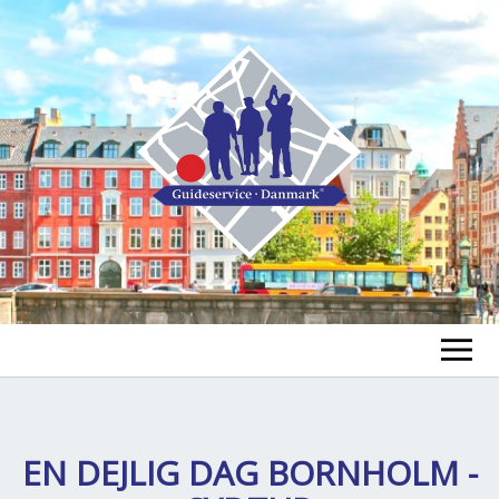
GUIDE FINDEN
TOUR FINDEN
EN DEJLIG DAG BORNHOLM -
Un
öf