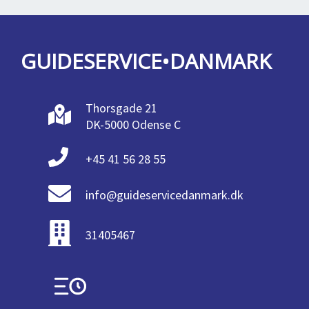
GUIDESERVICE•DANMARK
Thorsgade 21
DK-5000 Odense C
+45 41 56 28 55
info@guideservicedanmark.dk
31405467