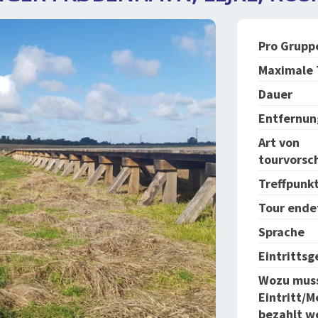
Pro Grupp
Maximale 
Dauer
Entfernun
Art von
tourvorsc
Treffpunk
Tour ende
Sprache
Eintrittsge
Wozu mus
Eintritt/
bezahlt w