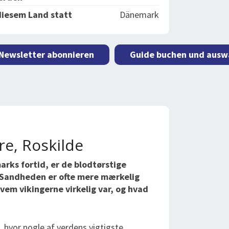
diesem Land statt
Dänemark
 Newsletter abonnieren
Guide buchen und ausw
re, Roskilde
rks fortid, er de blodtørstige
n. Sandheden er ofte mere mærkelig
 hvem vikingerne virkelig var, og hvad
hvor nogle af verdens vigtigste