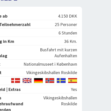
e ab
4.150 DKK
Teilnehmerzahl
25 Personer
6 Stunden
g in Km
36 Km.
Busfahrt mit kurzen
hlag
Aufenhalten
t
Nationalmuseet i København
t
Vikingeskibshallen Roskilde
ld | Extras
Yes
s
Vikingeskibshallen
Mehraufwand
Roskilde
erden