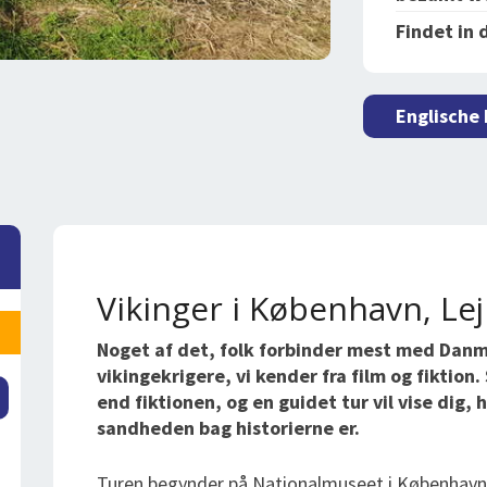
Findet in 
Englische
Vikinger i København, Lej
Noget af det, folk forbinder mest med Danma
vikingekrigere, vi kender fra film og fiktio
end fiktionen, og en guidet tur vil vise dig,
sandheden bag historierne er.
Turen begynder på Nationalmuseet i København, 