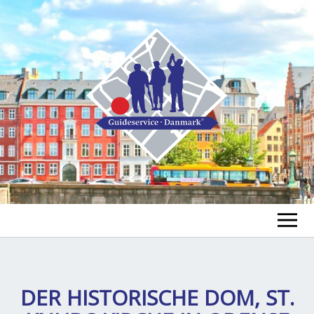
GUIDE FINDEN
TOUR FINDEN
DER HISTORISCHE DOM, ST.
Un
öf