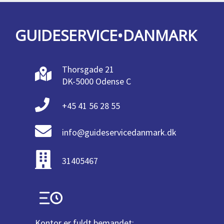
GUIDESERVICE•DANMARK
Thorsgade 21
DK-5000 Odense C
+45 41 56 28 55
info@guideservicedanmark.dk
31405467
Kontor er fuldt bemandet: