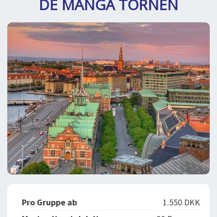
DE MÅNGA TORNEN
BLOG
LOG IND
BUCHUNG
VORTRAG
ÜBER UNS
Pro Gruppe ab
1.550 DKK