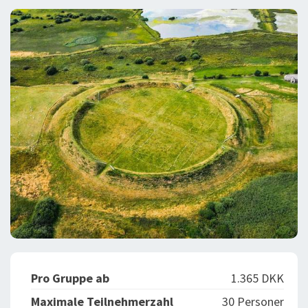
BLOG
LOG IND
BUCHUNG
VORTRAG
ÜBER UNS
Pro Gruppe ab
1.365 DKK
Maximale Teilnehmerzahl
30 Personer